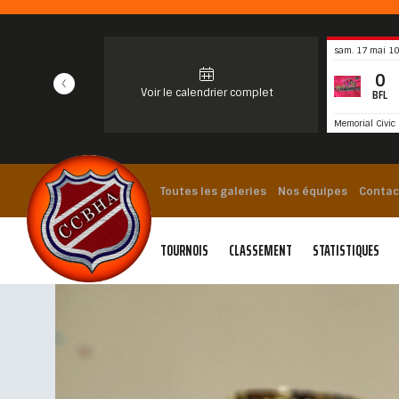
sam. 17 mai 10
0
Voir le calendrier complet
BFL
Memorial Civic 
Toutes les galeries
Nos équipes
Contac
TOURNOIS
CLASSEMENT
STATISTIQUES