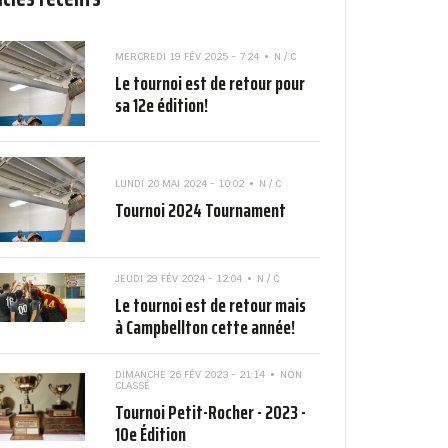
MERCREDI 19 FÉV 2025 - 7:24
N / C
Le tournoi est de retour pour
sa 12e édition!
LUNDI 20 MAI 2024 - 10:02
N / C
Tournoi 2024 Tournament
JEUDI 29 FÉV 2024 - 12:04
N / C
Le tournoi est de retour mais
à Campbellton cette année!
DIMANCHE 26 FÉV 2023 - 21:14
NON
CLASSÉ
Tournoi Petit-Rocher - 2023 -
10e Édition