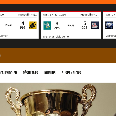
:00
Masculin - Élite
sam. 17 mai 10:50
Masculin - Récréatif
sam. 17 
4
5
3
FINAL
FINAL
PLG
GCB
APA
Center
Memorial
Memorial Civic Center
Sommaire
Sommaire
t
CALENDRIER
RÉSULTATS
JOUEURS
SUSPENSIONS